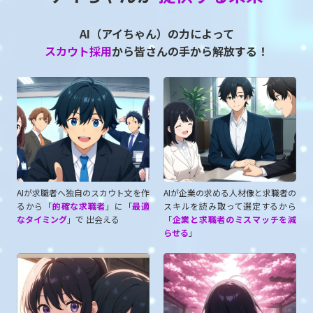
AI（アイちゃん）の力によって
スカウト採用
から皆さんの手から解放する！
AIが求職者へ独自のスカウト文を作
AIが企業の求める人材像と求職者の
るから「
的確な求職者
」に「
最適
スキルを読み取って選定するから
なタイミング
」で 出会える
「
企業と求職者のミスマッチを減
らせる
」