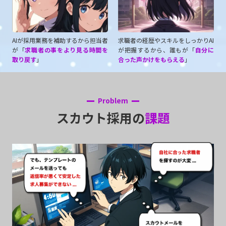
AIが採用業務を補助するから担当者
求職者の経歴やスキルをしっかりAI
が「
求職者の事をより見る時間を
が把握するから、誰もが「
自分に
取り戻す
」
合った声かけをもらえる
」
Problem
スカウト採用の
課題