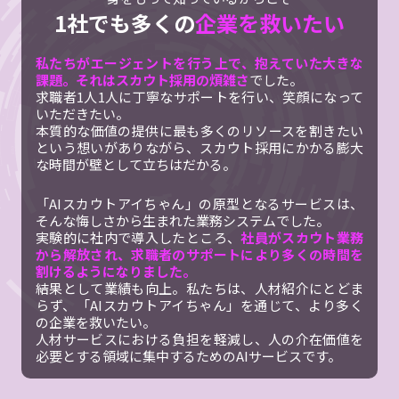
1社でも多くの
企業を救いたい
私たちがエージェントを行う上で、抱えていた大きな
課題。それはスカウト採用の煩雑さ
でした。
求職者1人1人に丁寧なサポートを行い、笑顔になって
いただきたい。
本質的な価値の提供に最も多くのリソースを割きたい
という想いがありながら、スカウト採用にかかる膨大
な時間が壁として立ちはだかる。
「AIスカウトアイちゃん」の原型となるサービスは、
そんな悔しさから生まれた業務システムでした。
実験的に社内で導入したところ、
社員がスカウト業務
から解放され、求職者のサポートにより多くの時間を
割けるようになりました。
結果として業績も向上。私たちは、人材紹介にとどま
らず、「AIスカウトアイちゃん」を通じて、より多く
の企業を救いたい。
人材サービスにおける負担を軽減し、人の介在価値を
必要とする領域に集中するためのAIサービスです。