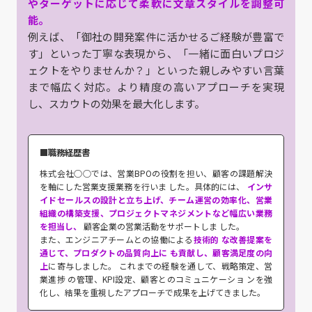
やターゲットに応じて柔軟に文章スタイルを調整可
能。
例えば、「御社の開発案件に活かせるご経験が豊富で
す」といった丁寧な表現から、「一緒に面白いプロジ
ェクトをやりませんか？」といった親しみやすい言葉
まで幅広く対応。より精度の高いアプローチを実現
し、スカウトの効果を最大化します。
■職務経歴書
株式会社○○では、営業BPOの役割を担い、顧客の課題解決
を軸にした営業支援業務を行いま した。具体的には、
インサ
イドセールスの設計と立ち上げ、チーム運営の効率化、営業
組織の構築支援、プロジェクトマネジメントなど幅広い業務
を担当し、
顧客企業の営業活動をサポートしま した。
また、エンジニアチームとの協働による
技術的 な改善提案を
通じて、プロダクトの品質向上に も貢献し、顧客満足度の向
上
に寄与しました。 これまでの経験を通して、戦略策定、営
業進捗 の管理、KPI設定、顧客とのコミュニケーショ ンを強
化し、結果を重視したアプローチで成果を上げてきました。