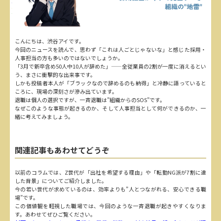
こんにちは、渋谷アイです。
今回のニュースを読んで、思わず「これは人ごとじゃないな」と感じた採用・
人事担当の方も多いのではないでしょうか。
「3月で新卒含め50人中10人が辞めた」——全従業員の2割が一度に消えるとい
う、まさに衝撃的な出来事です。
しかも投稿者本人が「ブラックなので辞めるのも納得」と冷静に語っていると
ころに、現場の深刻さが滲み出ています。
退職は個人の選択ですが、一斉退職は”組織からのSOS”です。
なぜこのような事態が起きるのか、そして人事担当として何ができるのか、一
緒に考えてみましょう。
関連記事もあわせてどうぞ
以前のコラムでは、Z世代が「出社を希望する理由」や「転勤NG派が7割に達
した背景」についてご紹介しました。
今の若い世代が求めているのは、効率よりも”人とつながれる、安心できる職
場”です。
この価値観を軽視した職場では、今回のような一斉退職が起きやすくなりま
す。あわせてぜひご覧ください。