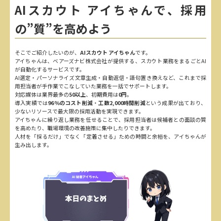
AIスカウト アイちゃんで、採用
の”質”を高めよう
そこでご紹介したいのが、
AIスカウト アイちゃん
です。
アイちゃんは、ベアーズナビ株式会社が提供する、スカウト業務をまるごとAI
が自動化するサービスです。
AI選定・パーソナライズ文章生成・自動返信・語句置き換えなど、これまで採
用担当者が手作業でこなしていた業務を一括でサポートします。
対応媒体は業界最多の
50以上
、初期費用は
0円
。
導入実績では
96％のコスト削減
・
工数2,000時間削減
という成果が出ており、
少ないリソースで最大限の採用活動を実現できます。
アイちゃんに繰り返し業務を任せることで、採用担当者は候補者との面談の質
を高めたり、職場環境の改善施策に集中したりできます。
人材を「採るだけ」でなく「定着させる」ための時間と余裕を、アイちゃんが
生み出します。