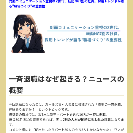
対面コミュニケーション重視のZ世代、転勤NG7割の社員。採用トレンドが語
る”職場づくり”の重要性
一斉退職はなぜ起きる？ニュースの
概要
今回話題になったのは、ガールズちゃんねるに投稿された「職場の一斉退職、
経験ありますか？」というトピックです。
投稿者の職場では、3月末に新卒・パートを含む10名が一斉に退職。
総員50名ほどの職場であれば、実に
2割の人材が同時に失われた
計算になりま
す。
コメント欄にも「朝出社したらパート50人のうち5人しかいなかった」「3人が