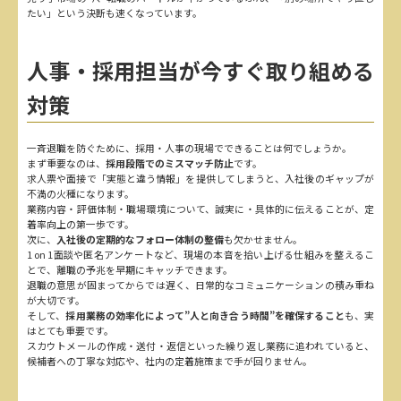
たい」という決断も速くなっています。
人事・採用担当が今すぐ取り組める
対策
一斉退職を防ぐために、採用・人事の現場でできることは何でしょうか。
まず重要なのは、
採用段階でのミスマッチ防止
です。
求人票や面接で「実態と違う情報」を提供してしまうと、入社後のギャップが
不満の火種になります。
業務内容・評価体制・職場環境について、誠実に・具体的に伝えることが、定
着率向上の第一歩です。
次に、
入社後の定期的なフォロー体制の整備
も欠かせません。
1 on 1面談や匿名アンケートなど、現場の本音を拾い上げる仕組みを整えるこ
とで、離職の予兆を早期にキャッチできます。
退職の意思が固まってからでは遅く、日常的なコミュニケーションの積み重ね
が大切です。
そして、
採用業務の効率化によって”人と向き合う時間”を確保すること
も、実
はとても重要です。
スカウトメールの作成・送付・返信といった繰り返し業務に追われていると、
候補者への丁寧な対応や、社内の定着施策まで手が回りません。