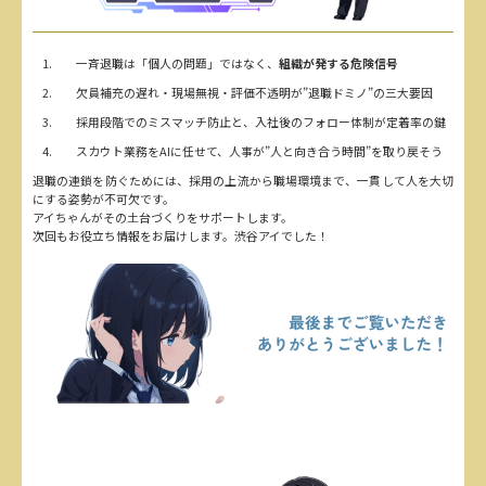
一斉退職は「個人の問題」ではなく、
組織が発する危険信号
欠員補充の遅れ・現場無視・評価不透明が”退職ドミノ”の三大要因
採用段階でのミスマッチ防止と、入社後のフォロー体制が定着率の鍵
スカウト業務をAIに任せて、人事が”人と向き合う時間”を取り戻そう
退職の連鎖を防ぐためには、採用の上流から職場環境まで、一貫して人を大切
にする姿勢が不可欠です。
アイちゃんがその土台づくりをサポートします。
次回もお役立ち情報をお届けします。渋谷アイでした！