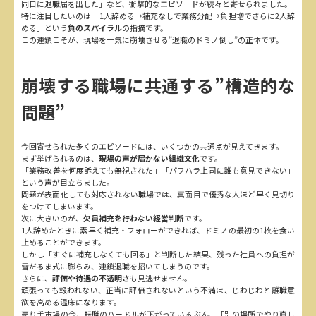
同日に退職届を出した」など、衝撃的なエピソードが続々と寄せられました。
特に注目したいのは「1人辞める→補充なしで業務分配→負担増でさらに2人辞
める」という
負のスパイラル
の指摘です。
この連鎖こそが、現場を一気に崩壊させる”退職のドミノ倒し”の正体です。
崩壊する職場に共通する”構造的な
問題”
今回寄せられた多くのエピソードには、いくつかの共通点が見えてきます。
まず挙げられるのは、
現場の声が届かない組織文化
です。
「業務改善を何度訴えても無視された」「パワハラ上司に誰も意見できない」
という声が目立ちました。
問題が表面化しても対応されない職場では、真面目で優秀な人ほど早く見切り
をつけてしまいます。
次に大きいのが、
欠員補充を行わない経営判断
です。
1人辞めたときに素早く補充・フォローができれば、ドミノの最初の1枚を食い
止めることができます。
しかし「すぐに補充しなくても回る」と判断した結果、残った社員への負担が
雪だるま式に膨らみ、連鎖退職を招いてしまうのです。
さらに、
評価や待遇の不透明さ
も見逃せません。
頑張っても報われない、正当に評価されないという不満は、じわじわと離職意
欲を高める温床になります。
売り手市場の今、転職のハードルが下がっているぶん、「別の場所でやり直し