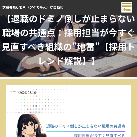
求職者探しをAI（アイちゃん）が自動化
Menu
【退職のドミノ倒しが止まらない
職場の共通点：採用担当が今すぐ
見直すべき組織の”地雷”【採用ト
レンド解説】】
コラム
2026.05.16