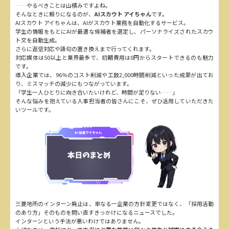
……やるべきことは山積みですよね。
そんなときに頼りになるのが、
AIスカウト アイちゃん
です。
AIスカウト アイちゃんは、AIがスカウト業務を自動化するサービス。
学生の情報をもとにAIが最適な候補者を選定し、パーソナライズされたスカウ
ト文を自動生成。
さらに返信対応や語句の置き換えまで行ってくれます。
対応媒体は50以上と業界最多で、初期費用は0円からスタートできるのも魅力
です。
導入企業では、96％のコスト削減や工数2,000時間削減といった成果が出てお
り、ミスマッチの減少にもつながっています。
「学生一人ひとりに向き合いたいけれど、時間が足りない……」
そんな悩みを抱えている人事担当者の皆さんにこそ、ぜひ活用していただきた
いツールです。
三菱地所のインターン廃止は、単なる一企業の方針変更ではなく、「採用活動
のあり方」そのものを問い直すきっかけになるニュースでした。
インターンという手法が悪いわけではありません。