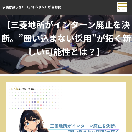
求職者探しをAI（アイちゃん）が自動化
Menu
【三菱地所がインターン廃止を決
断。”囲い込まない採用”が拓く新
しい可能性とは？】
コラム
2026.02.09