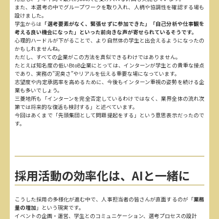
また、本選考の中でグループワークを取り入れ、人柄や協調性を確認する場も
設けました。
学生からは
「選考要素がなく、緊張せずに参加できた」「自己分析や仕事観を
考える良い機会になった」といった前向きな声が寄せられているそうです。
心理的ハードルが下がることで、より自然体の学生と出会えるようになったの
かもしれませんね。
ただし、すべての企業がこの方法を真似できるわけではありません。
たとえば知名度の低いBtoB企業にとっては、インターンが学生との貴重な接点
であり、実務の”泥臭さ”やリアルを伝える重要な場になっています。
志望度や内定承諾率を高めるために、今後もインターン重視の姿勢を続ける企
業も多いでしょう。
三菱地所も「インターンを完全否定しているわけではなく、業界全体の流れ次
第では将来的な復活も検討する」と述べています。
今回はあくまで「先頭集団として問題提起をする」という意思表示だったので
す。
採用活動の効率化は、AIと一緒に
こうした採用の多様化が進む中で、人事担当者の皆さんが直面するのが「
業務
量の増加
」という現実です。
イベントの企画・運営、学生とのコミュニケーション、選考プロセスの設計