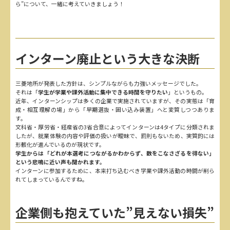
ら”について、一緒に考えていきましょう！
インターン廃止という大きな決断
三菱地所が発表した方針は、シンプルながらも力強いメッセージでした。
それは「
学生が学業や課外活動に集中できる時間を守りたい
」というもの。
近年、インターンシップは多くの企業で実施されていますが、その実態は「育
成・相互理解の場」から「早期選抜・囲い込み装置」へと変質しつつありま
す。
文科省・厚労省・経産省の3省合意によってインターンは4タイプに分類されま
したが、就業体験の内容や評価の扱いが曖昧で、罰則もないため、実質的には
形骸化が進んでいるのが現状です。
学生からは「どれが本選考につながるかわからず、数をこなさざるを得ない」
という悲鳴に近い声も聞かれます。
インターンに参加するために、本来打ち込むべき学業や課外活動の時間が削ら
れてしまっているんですね。
企業側も抱えていた”見えない損失”