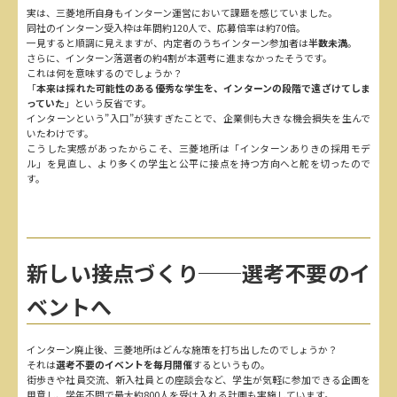
実は、三菱地所自身もインターン運営において課題を感じていました。
同社のインターン受入枠は年間約120人で、応募倍率は約70倍。
一見すると順調に見えますが、内定者のうちインターン参加者は
半数未満
。
さらに、インターン落選者の約4割が本選考に進まなかったそうです。
これは何を意味するのでしょうか？
「
本来は採れた可能性のある優秀な学生を、インターンの段階で遠ざけてしま
っていた
」という反省です。
インターンという”入口”が狭すぎたことで、企業側も大きな機会損失を生んで
いたわけです。
こうした実感があったからこそ、三菱地所は「インターンありきの採用モデ
ル」を見直し、より多くの学生と公平に接点を持つ方向へと舵を切ったので
す。
新しい接点づくり──選考不要のイ
ベントへ
インターン廃止後、三菱地所はどんな施策を打ち出したのでしょうか？
それは
選考不要のイベントを毎月開催
するというもの。
街歩きや社員交流、新入社員との座談会など、学生が気軽に参加できる企画を
用意し、学年不問で最大約800人を受け入れる計画も実施しています。