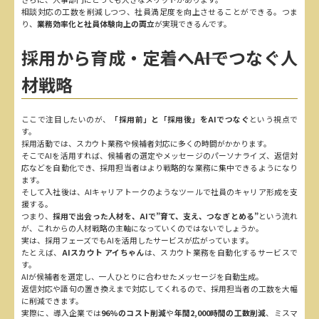
相談対応の工数を削減しつつ、社員満足度を向上させることができる。つま
り、
業務効率化と社員体験向上の両立
が実現できるんです。
採用から育成・定着へ――AIでつなぐ人
材戦略
ここで注目したいのが、
「採用前」と「採用後」をAIでつなぐ
という視点で
す。
採用活動では、スカウト業務や候補者対応に多くの時間がかかります。
そこでAIを活用すれば、候補者の選定やメッセージのパーソナライズ、返信対
応などを自動化でき、採用担当者はより戦略的な業務に集中できるようになり
ます。
そして入社後は、AIキャリアトークのようなツールで社員のキャリア形成を支
援する。
つまり、
採用で出会った人材を、AIで”育て、支え、つなぎとめる”
という流れ
が、これからの人材戦略の主軸になっていくのではないでしょうか。
実は、採用フェーズでもAIを活用したサービスが広がっています。
たとえば、
AIスカウト アイちゃん
は、スカウト業務を自動化するサービスで
す。
AIが候補者を選定し、一人ひとりに合わせたメッセージを自動生成。
返信対応や語句の置き換えまで対応してくれるので、採用担当者の工数を大幅
に削減できます。
実際に、導入企業では
96%のコスト削減
や
年間2,000時間の工数削減
、ミスマ