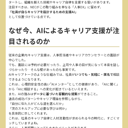
タートし、組織を越えた挑戦やキャリア自律を支援する狙いがあります。
注目すべきは、NECがこの取り組みを単なる「人事DX」に留めず、
「社員が自らキャリアを設計するための支援AI」
として位置づけている点です。
なぜ今、AIによるキャリア支援が注
目されるのか
従来の企業内キャリア支援は、人事担当者やキャリアカウンセラーとの面談が
中心でした。
でも、面談には予約が必要だったり、上司や人事の目が気になって本音を話し
づらかったり…そんな壁があったのも事実です。
AIキャリアトークのような仕組みでは、社員が
いつでも・気軽に・匿名で
相談
できるようになります。
これは、心理的安全性の高い”AIメンター”としての価値があり、「AIに聞く」
から「AIに相談する」への変化が起きているといえます。
また、AIの強みは
データに基づいた客観的な提案
ができること。
過去の成功パターンやキャリア理論を参照しながら、
「自分に似た人がどんな道を選んだか」
「次のスキルアップに必要な学びは何か」
を具体的に示してくれます。
これは、社員のキャリア自律と人材流動性が求められる今の時代に、すごくマ
ッチしていますよね。
さらに、人事部門にとっても大きなメリットがあります。