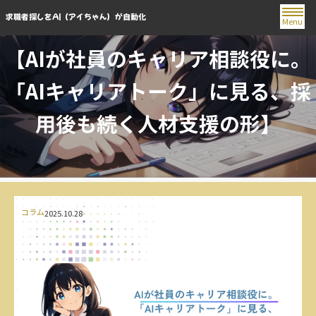
求職者探しをAI（アイちゃん）が自動化
Menu
【AIが社員のキャリア相談役に。
「AIキャリアトーク」に見る、採
用後も続く人材支援の形】
コラム
2025.10.28