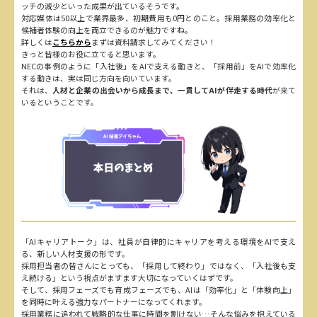
ッチの減少といった成果が出ているそうです。
対応媒体は50以上で業界最多、初期費用も0円とのこと。採用業務の効率化と
候補者体験の向上を両立できるのが魅力ですね。
詳しくは
こちらから
まずは資料請求してみてください！
きっと皆様のお役に立てると思います。
NECの事例のように「入社後」をAIで支える動きと、「採用前」をAIで効率化
する動きは、実は同じ方向を向いています。
それは、
人材と企業の出会いから成長まで、一貫してAIが伴走する時代
が来て
いるということです。
「AIキャリアトーク」は、社員が自律的にキャリアを考える環境をAIで支え
る、新しい人材支援の形です。
採用担当者の皆さんにとっても、「採用して終わり」ではなく、「入社後も支
え続ける」という視点がますます大切になっていくはずです。
そして、採用フェーズでも育成フェーズでも、AIは「効率化」と「体験向上」
を同時に叶える強力なパートナーになってくれます。
採用業務に追われて戦略的な仕事に時間を割けない…そんな悩みを抱えている