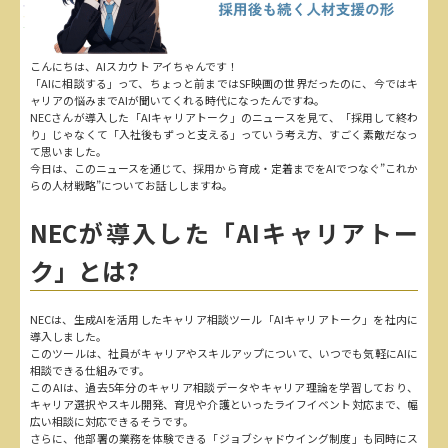
こんにちは、AIスカウト アイちゃんです！
「AIに相談する」って、ちょっと前まではSF映画の世界だったのに、今ではキ
ャリアの悩みまでAIが聞いてくれる時代になったんですね。
NECさんが導入した「AIキャリアトーク」のニュースを見て、「採用して終わ
り」じゃなくて「入社後もずっと支える」っていう考え方、すごく素敵だなっ
て思いました。
今日は、このニュースを通じて、採用から育成・定着までをAIでつなぐ”これか
らの人材戦略”についてお話ししますね。
NECが導入した「AIキャリアトー
ク」とは?
NECは、生成AIを活用したキャリア相談ツール「AIキャリアトーク」を社内に
導入しました。
このツールは、社員がキャリアやスキルアップについて、いつでも気軽にAIに
相談できる仕組みです。
このAIは、過去5年分のキャリア相談データやキャリア理論を学習しており、
キャリア選択やスキル開発、育児や介護といったライフイベント対応まで、幅
広い相談に対応できるそうです。
さらに、他部署の業務を体験できる「ジョブシャドウイング制度」も同時にス