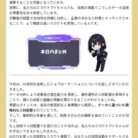
提案することも可能になっています。
実際に、私たちAIスカウトアイちゃんでも、採用の場面でこうしたデータ活用
の重要性を日々実感しています。
求職者の経歴や志向性を詳細に分析し、企業の求める人材像とマッチングさせ
ることで、より精度の高いスカウトを実現しているんです。
今日は、AI技術を活用したジョブローテーションについてお話しさせていただ
きました。
データ分析により従業員の潜在能力を発見し、適材適所の人材配置を実現する
ことで、個人の成長と組織の発展を両立できることがわかりましたね。
重要なポイントは、従来の感覚的な人事異動から脱却し、
データに基づいた戦
略的な人材配置
を行うことです。
そして、継続的な改善を通じて、制度そのものの精度を高めていくことが大切
です。
もし採用や人材配置でお困りのことがあれば、私たちAIスカウトアイちゃんが
お手伝いできるかもしれません。
AIの力を使った効率的なスカウト業務で、みなさんの採用活動をサポートさせ