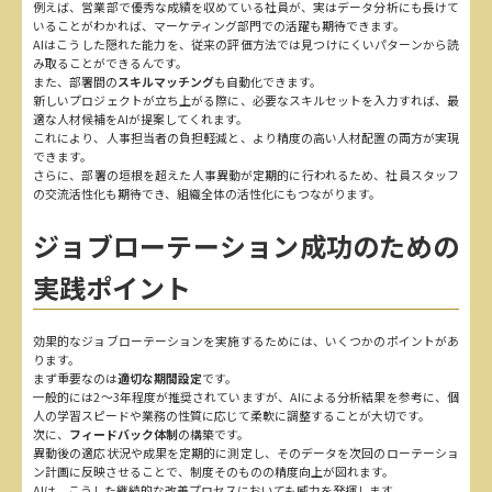
例えば、営業部で優秀な成績を収めている社員が、実はデータ分析にも長けて
いることがわかれば、マーケティング部門での活躍も期待できます。
AIはこうした隠れた能力を、従来の評価方法では見つけにくいパターンから読
み取ることができるんです。
また、部署間の
スキルマッチング
も自動化できます。
新しいプロジェクトが立ち上がる際に、必要なスキルセットを入力すれば、最
適な人材候補をAIが提案してくれます。
これにより、人事担当者の負担軽減と、より精度の高い人材配置の両方が実現
できます。
さらに、部署の垣根を超えた人事異動が定期的に行われるため、社員スタッフ
の交流活性化も期待でき、組織全体の活性化にもつながります。
ジョブローテーション成功のための
実践ポイント
効果的なジョブローテーションを実施するためには、いくつかのポイントがあ
ります。
まず重要なのは
適切な期間設定
です。
一般的には2～3年程度が推奨されていますが、AIによる分析結果を参考に、個
人の学習スピードや業務の性質に応じて柔軟に調整することが大切です。
次に、
フィードバック体制
の構築です。
異動後の適応状況や成果を定期的に測定し、そのデータを次回のローテーショ
ン計画に反映させることで、制度そのものの精度向上が図れます。
AIは、こうした継続的な改善プロセスにおいても威力を発揮します。