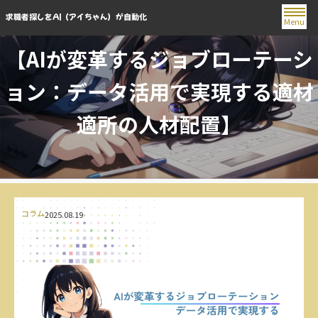
求職者探しをAI（アイちゃん）が自動化
Menu
【AIが変革するジョブローテーシ
ョン：データ活用で実現する適材
適所の人材配置】
コラム
2025.08.19