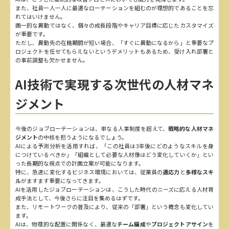
また、社員一人一人に最適なローテーションを組むのが理想的であることを忘
れてはいけません。
画一的な異動ではなく、個々の成長段階やキャリア目標に応じたカスタマイズ
が重要です。
ただし、異動先の在籍期間が短い場合、「すぐに異動になるから」と重要なプ
ロジェクトを任せてもらえないというデメリットもあるため、受け入れ部署と
の事前調整も欠かせません。
AI技術で実現する次世代の人材マネ
ジメント
今後のジョブローテーションは、単なる人事制度を超えて、
戦略的な人材マネ
ジメント
の中核を担うようになるでしょう。
AIによる予測分析を活用すれば、「この社員は3年後にどのようなスキルを身
につけているべきか」「組織として必要な人材像はどう変化していくか」とい
った長期的な視点での計画立案が可能になります。
特に、急速に変化するビジネス環境においては、従業員の
適応力
と
多様なスキ
ル
がますます重要になってきます。
AIを活用したジョブローテーションは、こうした時代のニーズに応える人材育
成手法として、今後さらに注目を集めるはずです。
また、リモートワークの普及により、従来の「部署」という概念も変化してい
ます。
AIは、物理的な配置に関係なく、最適な
チーム編成
や
プロジェクトアサイン
を