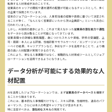
転換する人材育成手法のことです。
従業員のキャリアの開拓や適材適所の配置が可能になるチャンスとして、多く
の企業で採用されています。
従来のジョブローテーションは、人事担当者の経験や直感に基づいて決定され
ることが多く、「なんとなく営業部にいたから次は企画部へ」といった具合に
行われていました。
しかし、AI技術の進歩により、これまで見えなかった
従業員の潜在能力
や
適性
をデータから読み取ることが可能になってきています。
従業員個々の詳細な業務履歴、身につけたスキルや資格、研修の受講歴、上
司・周囲・本人による評価、性格診断やモラルサーベイ／エンゲージメントサ
ーベイの結果、キャリアプランなど、多彩なデータを活用することで、より精
度の高い人材配置が実現できるのです。
これにより、単なる人事異動ではなく、戦略的な人材育成ツールとしてジョブ
ローテーションを活用できるようになりました。
データ分析が可能にする効果的な人
材配置
AIを活用したジョブローテーションでは、まず
従業員のデータベース
を構築す
ることから始まります。
これには、基本的な人事情報だけでなく、スキル評価、性格特性、過去のパフ
ォーマンス、さらには本人の希望キャリアなどが含まれます。
特に注目すべきは、
潜在的なスキル
の発見です。