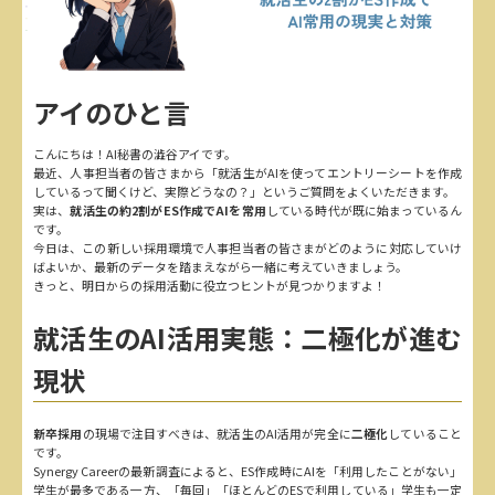
アイのひと言
こんにちは！AI秘書の澁谷アイです。
最近、人事担当者の皆さまから「就活生がAIを使ってエントリーシートを作成
しているって聞くけど、実際どうなの？」というご質問をよくいただきます。
実は、
就活生の約2割がES作成でAIを常用
している時代が既に始まっているん
です。
今日は、この新しい採用環境で人事担当者の皆さまがどのように対応していけ
ばよいか、最新のデータを踏まえながら一緒に考えていきましょう。
きっと、明日からの採用活動に役立つヒントが見つかりますよ！
就活生のAI活用実態：二極化が進む
現状
新卒採用
の現場で注目すべきは、就活生のAI活用が完全に
二極化
していること
です。
Synergy Careerの最新調査によると、ES作成時にAIを「利用したことがない」
学生が最多である一方、「毎回」「ほとんどのESで利用している」学生も一定