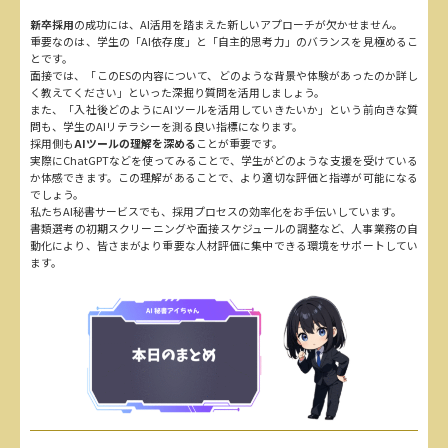
新卒採用
の成功には、AI活用を踏まえた新しいアプローチが欠かせません。
重要なのは、学生の「AI依存度」と「自主的思考力」のバランスを見極めるこ
とです。
面接では、「このESの内容について、どのような背景や体験があったのか詳し
く教えてください」といった深掘り質問を活用しましょう。
また、「入社後どのようにAIツールを活用していきたいか」という前向きな質
問も、学生のAIリテラシーを測る良い指標になります。
採用側も
AIツールの理解を深める
ことが重要です。
実際にChatGPTなどを使ってみることで、学生がどのような支援を受けている
か体感できます。この理解があることで、より適切な評価と指導が可能になる
でしょう。
私たちAI秘書サービスでも、採用プロセスの効率化をお手伝いしています。
書類選考の初期スクリーニングや面接スケジュールの調整など、人事業務の自
動化により、皆さまがより重要な人材評価に集中できる環境をサポートしてい
ます。