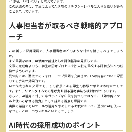
44.5%は「バレない」と考えています。
この認識の差は、学生によってAI活用のリテラシーレベルに大きな違いがある
ことを示しています。
人事担当者が取るべき戦略的アプロ
ーチ
この新しい採用環境で、人事担当者はどのような対策を講じるべきでしょう
か。
まず重要なのは、
AI活用を前提とした評価基準の見直し
です。
文章の完成度よりも、学生の思考プロセスや独自性を重視する評価方法への転
換が求められます。
具体的には、面接でのフォローアップ質問を充実させ、ESの内容について深掘
りする手法が効果的です。
AIで作成された文章でも、その背景にある学生の体験や考えは本物だからで
す。また、
リアルタイムでの思考力を測る選考手法
も検討価値があります。
さらに、AI活用に対してネガティブな印象を持つのではなく、
「効率的にツー
ルを使いこなせる能力」
として捉える視点も重要です。
実際の業務でもAIツールの活用が求められる時代において、適切にAIを使いこ
なせることは一つのスキルといえるでしょう。
AI時代の採用成功のポイント