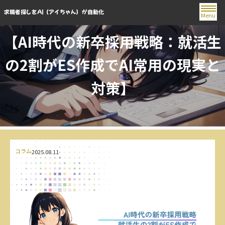
求職者探しをAI（アイちゃん）が自動化
Menu
【AI時代の新卒採用戦略：就活生
の2割がES作成でAI常用の現実と
対策】
コラム
2025.08.11