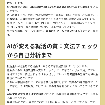
数存在します。
特に興味深いのは、
AI活用学生の86.5%が選考通過率50%以上を実感
している
ことです。
さらに驚くべきことに、21.4%の学生が「通過率100%」と回答しています。こ
の数字は、人事担当者の皆さまにとって見過ごせない現実といえるでしょう。
使用ツールとしては「ChatGPT」が圧倒的に多く、「就活AI byジェイック」
や「ES Maker」など就活特化型AIツールも台頭しています。
学生たちは単一ツールではなく、
複数のAIツールを使い分ける
傾向も見られま
す。
AIが変える就活の質：文法チェック
から自己分析まで
就活生がAIを活用する場面は、単なる文章作成支援にとどまりません。
最も多いのは「誤字脱字や文法チェック」と「文章のたたき台作成」ですが、
注目すべきは「自己分析」や「ネタ出し」といった
思考整理の分野
でもAIが活
用されていることです。
これは人事担当者にとって重要な変化を意味します。従来のES評価基準だった
「文章力」や「表現力」だけでは、真の能力を測りにくくなってきているので
す。
AIが文章品質を底上げする時代
において、採用側も評価軸をアップデートする
必要があります。
興味深いことに、学生の55.5%が「AI利用はバレる」と感じている一方で、